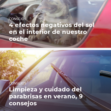
CONSEJOS
4 efectos negativos del sol
en el interior de nuestro
coche
CONSEJOS
Limpieza y cuidado del
parabrisas en verano, 9
consejos